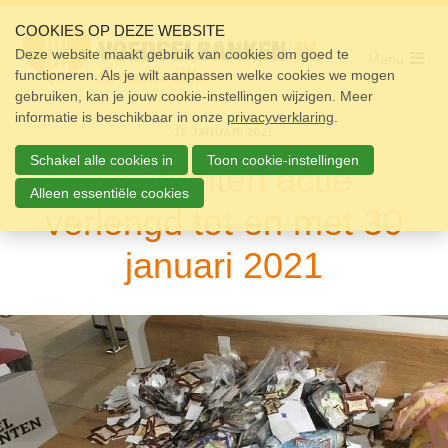
Sla
links
COOKIES OP DEZE WEBSITE
over
Deze website maakt gebruik van cookies om goed te
Menu
functioneren. Als je wilt aanpassen welke cookies we mogen
Home
Spring
gebruiken, kan je jouw cookie-instellingen wijzigen. Meer
naar
Pakket
informatie is beschikbaar in onze
de
privacyverklaring
.
10 JANUARI 2021
navigatie
Doneren
Spring
Schakel alle cookies in
Toon cookie-instellingen
DE punten actie
naar
Vrijwilligers
de
Alleen essentiële cookies
verlengd tot en met 30
inhoud
Over ons
januari 2021
Nieuws
Doneer
Contact
Zoek