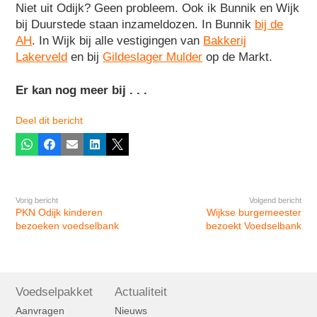
Niet uit Odijk? Geen probleem. Ook ik Bunnik en Wijk
bij Duurstede staan inzameldozen. In Bunnik
bij de
AH
. In Wijk bij alle vestigingen van
Bakkerij
Lakerveld
en bij
Gildeslager Mulder
op de Markt.
Er kan nog meer bij . . .
Deel dit bericht
Whatsapp
Facebook
E-mail
LinkedIn
X
Vorig bericht
Volgend bericht
PKN Odijk kinderen
Wijkse burgemeester
bezoeken voedselbank
bezoekt Voedselbank
Voedselpakket
Actualiteit
Aanvragen
Nieuws