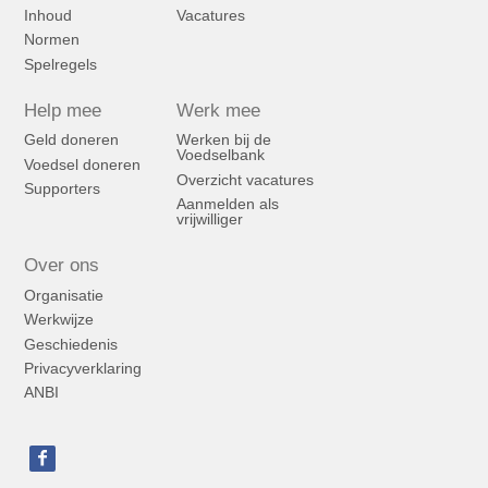
Inhoud
Vacatures
Normen
Spelregels
Help mee
Werk mee
Geld doneren
Werken bij de
Voedselbank
Voedsel doneren
Overzicht vacatures
Supporters
Aanmelden als
vrijwilliger
Over ons
Organisatie
Werkwijze
Geschiedenis
Privacyverklaring
ANBI
Bezoek
onze
social