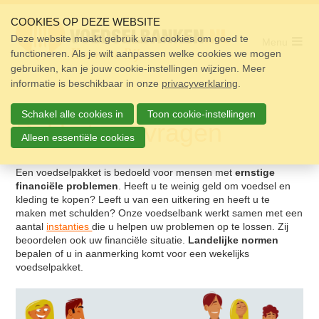
Sla
links
COOKIES OP DEZE WEBSITE
over
Deze website maakt gebruik van cookies om goed te
Menu
functioneren. Als je wilt aanpassen welke cookies we mogen
Home
Spring
gebruiken, kan je jouw cookie-instellingen wijzigen. Meer
naar
Pakket
informatie is beschikbaar in onze
de
privacyverklaring
.
navigatie
Pakket aanvragen
Spring
Schakel alle cookies in
Toon cookie-instellingen
Pakketinhoud
naar
Pakket aanvragen
de
Alleen essentiële cookies
Instanties
inhoud
Normen en Spelregels
Een voedselpakket is bedoeld voor mensen met
ernstige
financiële problemen
. Heeft u te weinig geld om voedsel en
Doneren
kleding te kopen? Leeft u van een uitkering en heeft u te
maken met schulden? Onze voedselbank werkt samen met een
Vrijwilligers
aantal
instanties
die u helpen uw problemen op te lossen. Zij
beoordelen ook uw financiële situatie.
Landelijke normen
Over ons
bepalen of u in aanmerking komt voor een wekelijks
voedselpakket.
Nieuws
Doneer