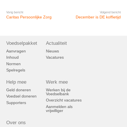
Vorig bericht
Volgend bericht
Caritas Persoonlijke Zorg
December is DE koffietijd
Voedselpakket
Actualiteit
Aanvragen
Nieuws
Inhoud
Vacatures
Normen
Spelregels
Help mee
Werk mee
Geld doneren
Werken bij de
Voedselbank
Voedsel doneren
Overzicht vacatures
Supporters
Aanmelden als
vrijwilliger
Over ons