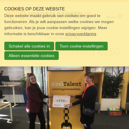
Sla
links
COOKIES OP DEZE WEBSITE
over
Deze website maakt gebruik van cookies om goed te
Menu
functioneren. Als je wilt aanpassen welke cookies we mogen
Home
Spring
gebruiken, kan je jouw cookie-instellingen wijzigen. Meer
naar
Pakket
informatie is beschikbaar in onze
de
privacyverklaring
.
29 NOVEMBER 2021
navigatie
Doneren
Spring
Schakel alle cookies in
Toon cookie-instellingen
AbelTalent doneert €250
naar
Vrijwilligers
de
Alleen essentiële cookies
inhoud
Over ons
Nieuws
Doneer
Contact
Zoek