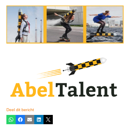
Deel dit bericht
Whatsapp
Facebook
E-mail
LinkedIn
X