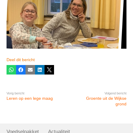
Deel dit bericht
Whatsapp
Facebook
E-mail
LinkedIn
X
Vorig bericht
Volgend bericht
Leren op een lege maag
Groente uit de Wijkse
grond
Voedselpakket
Actualiteit