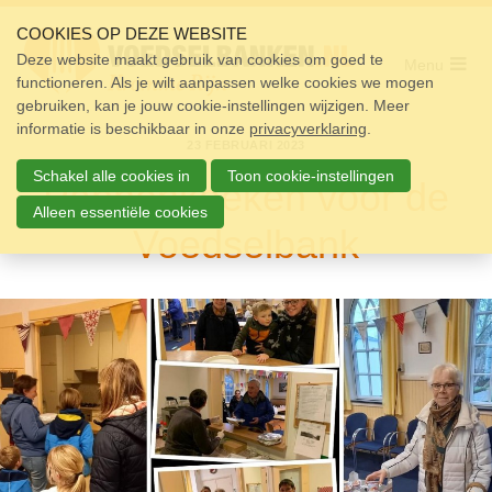
Sla
links
COOKIES OP DEZE WEBSITE
over
Deze website maakt gebruik van cookies om goed te
Menu
functioneren. Als je wilt aanpassen welke cookies we mogen
Home
Spring
gebruiken, kan je jouw cookie-instellingen wijzigen. Meer
naar
Pakket
informatie is beschikbaar in onze
de
privacyverklaring
.
23 FEBRUARI 2023
navigatie
Doneren
Spring
Schakel alle cookies in
Toon cookie-instellingen
Pannenkoeken voor de
naar
Vrijwilligers
de
Alleen essentiële cookies
Voedselbank
inhoud
Over ons
Nieuws
Doneer
Contact
Zoek