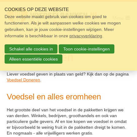
Sla
links
COOKIES OP DEZE WEBSITE
over
Deze website maakt gebruik van cookies om goed te
Menu
functioneren. Als je wilt aanpassen welke cookies we mogen
Home
Spring
gebruiken, kan je jouw cookie-instellingen wijzigen. Meer
naar
Pakket
informatie is beschikbaar in onze
de
privacyverklaring
.
navigatie
Doneren
Spring
Schakel alle cookies in
Toon cookie-instellingen
naar
Geld doneren
Geld doneren
de
Alleen essentiële cookies
Voedsel doneren
inhoud
Supporters
Liever voedsel geven in plaats van geld? Kijk dan op de pagina
Voedsel Doneren
.
Vrijwilligers
Voedsel en alles eromheen
Over ons
Nieuws
Het grootste deel van het voedsel in de pakketten krijgen we
van derden. Winkels, bedrijven, groothandels en ook van
particuliere gulle gevers. Af en toe kopen we voedsel in omdat
Doneer
er bijvoorbeeld te weinig fruit in de pakketten dreigt te komen.
En nogmaals - alle vrijwilligers werken gratis.