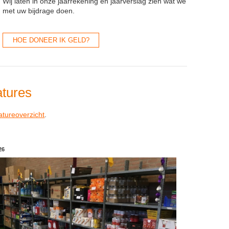
Wij laten in onze jaarrekening en jaarverslag zien wat we
met uw bijdrage doen.
HOE DONEER IK GELD?
tures
atureoverzicht
.
26