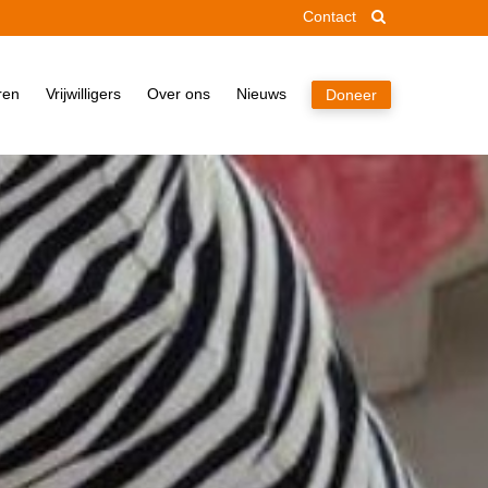
Contact
Home
ren
Vrijwilligers
Over ons
Nieuws
Doneer
Pakket
Doneren
Vrijwilligers
Over ons
Nieuws
Doneer
Contact
Zoek