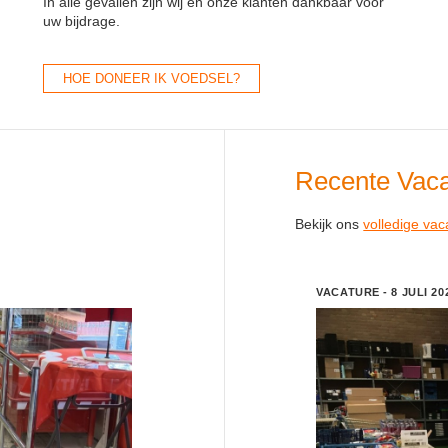
In alle gevallen zijn wij en onze klanten dankbaar voor
uw bijdrage.
HOE DONEER IK VOEDSEL?
Recente Vaca
Bekijk ons
volledige vac
VACATURE
8 JULI 20