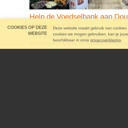
Help de Voedselbank aan Dou
Waardepunten!
COOKIES OP DEZE
Deze website maakt gebruik van cookies o
WEBSITE
cookies we mogen gebruiken, kan je jouw c
Na het grote succes van afgelopen jaren gaat de V
beschikbaar in onze
privacyverklaring
.
Rijn de komende tijd weer DE Waardepunten inzamel
gedoneerde punten zullen bij Douwe Egberts pakken 
worden voor de cliënten van de Voedselbank. Onders
de regio fungeren de komende weken als inzamelpla
kartonnen boxen, wa…