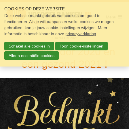
Sla
links
COOKIES OP DEZE WEBSITE
over
Deze website maakt gebruik van cookies om goed te
Menu
functioneren. Als je wilt aanpassen welke cookies we mogen
Home
Spring
gebruiken, kan je jouw cookie-instellingen wijzigen. Meer
naar
Pakket
informatie is beschikbaar in onze
de
privacyverklaring
.
1 JANUARI 2021
navigatie
Doneren
Spring
Schakel alle cookies in
Toon cookie-instellingen
Bedankt voor 2020 en
naar
Vrijwilligers
de
Alleen essentiële cookies
een gezond 2021 !
inhoud
Over ons
Nieuws
Doneer
Contact
Zoek