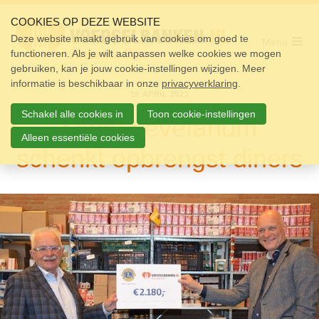
Sla
links
COOKIES OP DEZE WEBSITE
over
Deze website maakt gebruik van cookies om goed te
Menu
functioneren. Als je wilt aanpassen welke cookies we mogen
Home
Spring
gebruiken, kan je jouw cookie-instellingen wijzigen. Meer
naar
Pakket
informatie is beschikbaar in onze
de
privacyverklaring
.
19 APRIL 2021
navigatie
Doneren
Spring
Schakel alle cookies in
Toon cookie-instellingen
Lions Levefanum
naar
Vrijwilligers
de
Alleen essentiële cookies
schenkt opbrengst diners
inhoud
Over ons
Nieuws
Doneer
Contact
Zoek