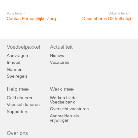
Vorig bericht
Volgend bericht
Caritas Persoonlijke Zorg
December is DE koffietijd
Voedselpakket
Actualiteit
Aanvragen
Nieuws
Inhoud
Vacatures
Normen
Spelregels
Help mee
Werk mee
Geld doneren
Werken bij de
Voedselbank
Voedsel doneren
Overzicht vacatures
Supporters
Aanmelden als
vrijwilliger
Over ons