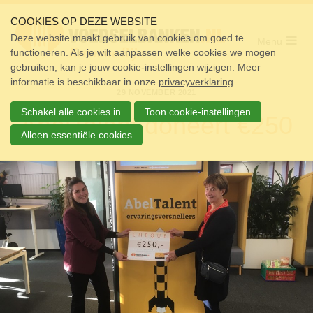
Sla
links
COOKIES OP DEZE WEBSITE
over
Deze website maakt gebruik van cookies om goed te
Menu
functioneren. Als je wilt aanpassen welke cookies we mogen
Home
Spring
gebruiken, kan je jouw cookie-instellingen wijzigen. Meer
naar
Pakket
informatie is beschikbaar in onze
de
privacyverklaring
.
29 NOVEMBER 2021
navigatie
Doneren
Spring
Schakel alle cookies in
Toon cookie-instellingen
AbelTalent doneert €250
naar
Vrijwilligers
de
Alleen essentiële cookies
inhoud
Over ons
Nieuws
Doneer
Contact
Zoek