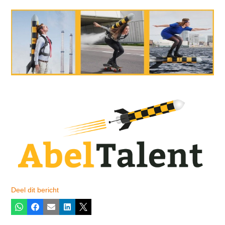
Deel dit bericht
Whatsapp
Facebook
E-mail
LinkedIn
X