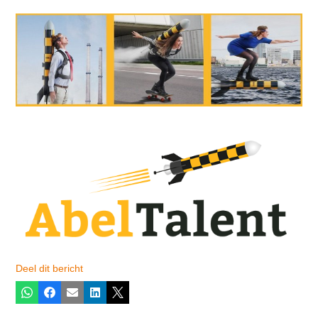
Deel dit bericht
Whatsapp
Facebook
E-mail
LinkedIn
X