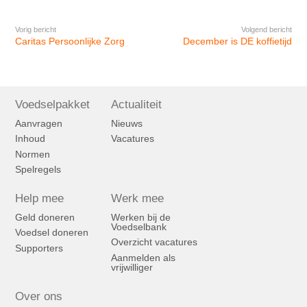
Vorig bericht
Volgend bericht
Caritas Persoonlijke Zorg
December is DE koffietijd
Voedselpakket
Actualiteit
Aanvragen
Nieuws
Inhoud
Vacatures
Normen
Spelregels
Help mee
Werk mee
Geld doneren
Werken bij de
Voedselbank
Voedsel doneren
Overzicht vacatures
Supporters
Aanmelden als
vrijwilliger
Over ons