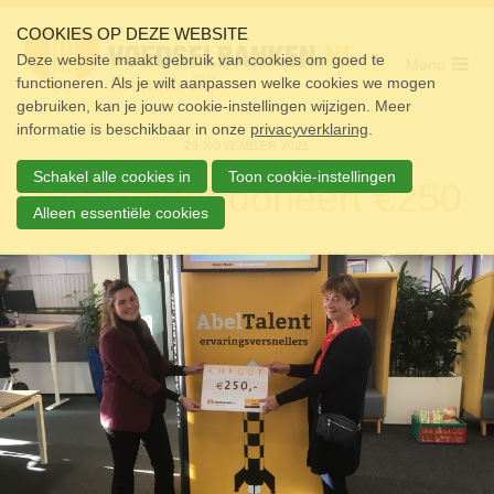
Sla
links
COOKIES OP DEZE WEBSITE
over
Deze website maakt gebruik van cookies om goed te
Menu
functioneren. Als je wilt aanpassen welke cookies we mogen
Home
Spring
gebruiken, kan je jouw cookie-instellingen wijzigen. Meer
naar
Pakket
informatie is beschikbaar in onze
de
privacyverklaring
.
29 NOVEMBER 2021
navigatie
Doneren
Spring
Schakel alle cookies in
Toon cookie-instellingen
AbelTalent doneert €250
naar
Vrijwilligers
de
Alleen essentiële cookies
inhoud
Over ons
Nieuws
Doneer
Contact
Zoek