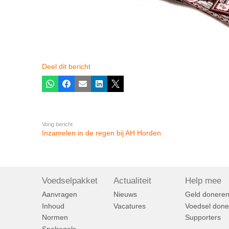
Deel dit bericht
Whatsapp
Facebook
E-mail
LinkedIn
X
Vorig bericht
Inzamelen in de regen bij AH Horden
Voedselpakket
Actualiteit
Help mee
Aanvragen
Nieuws
Geld donere
Inhoud
Vacatures
Voedsel done
Normen
Supporters
Spelregels