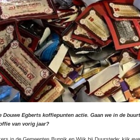
1e Douwe Egberts koffiepunten actie. Gaan we in de buu
ffie van vorig jaar?
kers in de Gemeentes Bunnik en Wijk bij Duurstede: kijk even 