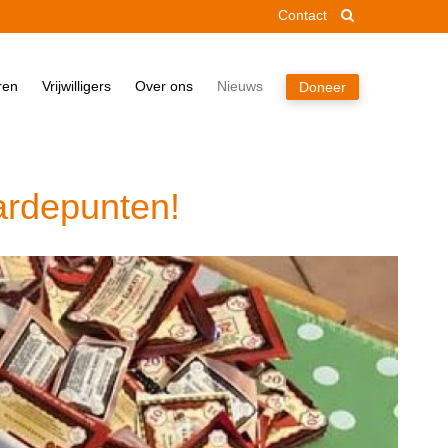
Contact
Home
ren
Vrijwilligers
Over ons
Nieuws
Doneer
Pakket
Doneren
Vrijwilligers
ardepunten!
Over ons
Nieuws
Doneer
Contact
Zoek