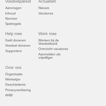
Voedselpakket
Actualiteit
Aanvragen
Nieuws
Inhoud
Vacatures
Normen
Spelregels
Help mee
Werk mee
Geld doneren
Werken bij de
Voedselbank
Voedsel doneren
Overzicht vacatures
Supporters
Aanmelden als
vrijwilliger
Over ons
Organisatie
Werkwijze
Geschiedenis
Privacyverklaring
ANBI