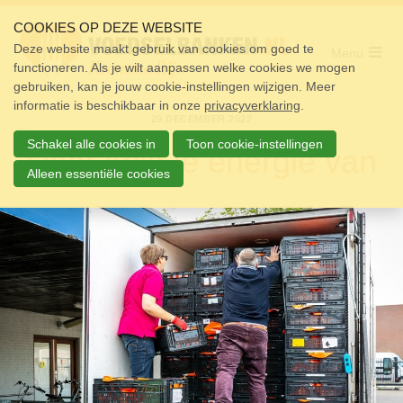
Sla
links
COOKIES OP DEZE WEBSITE
over
Deze website maakt gebruik van cookies om goed te
Menu
functioneren. Als je wilt aanpassen welke cookies we mogen
Home
Spring
gebruiken, kan je jouw cookie-instellingen wijzigen. Meer
naar
Pakket
informatie is beschikbaar in onze
de
privacyverklaring
.
29 DECEMBER 2022
navigatie
Doneren
Spring
Schakel alle cookies in
Toon cookie-instellingen
Daar krijg je energie van
naar
Vrijwilligers
de
Alleen essentiële cookies
inhoud
Over ons
Nieuws
Doneer
Contact
Zoek