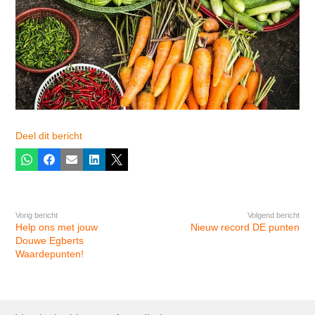
Deel dit bericht
Whatsapp
Facebook
E-mail
LinkedIn
X
Vorig bericht
Volgend bericht
Help ons met jouw
Nieuw record DE punten
Douwe Egberts
Waardepunten!