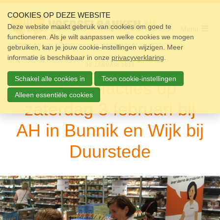
Sla
links
COOKIES OP DEZE WEBSITE
over
Deze website maakt gebruik van cookies om goed te
Menu
functioneren. Als je wilt aanpassen welke cookies we mogen
Home
Spring
gebruiken, kan je jouw cookie-instellingen wijzigen. Meer
naar
Pakket
informatie is beschikbaar in onze
de
privacyverklaring
.
30 JANUARI 2024
navigatie
Doneren
Spring
Schakel alle cookies in
Toon cookie-instellingen
Inzamelacties op
naar
Vrijwilligers
de
Alleen essentiële cookies
zaterdag 3 februari bij
inhoud
Over ons
AH in Bunnik en Wijk bij
Nieuws
Duurstede
Doneer
Contact
Zoek