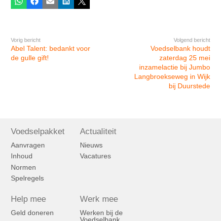
Whatsapp
Facebook
E-mail
LinkedIn
X
Vorig bericht
Volgend bericht
Abel Talent: bedankt voor
Voedselbank houdt
de gulle gift!
zaterdag 25 mei
inzamelactie bij Jumbo
Langbroekseweg in Wijk
bij Duurstede
Voedselpakket
Actualiteit
Aanvragen
Nieuws
Inhoud
Vacatures
Normen
Spelregels
Help mee
Werk mee
Geld doneren
Werken bij de
Voedselbank