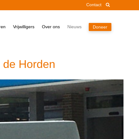
Contact
Home
ren
Vrijwilligers
Over ons
Nieuws
Doneer
Pakket
Doneren
Vrijwilligers
H de Horden
Over ons
Nieuws
Doneer
Contact
Zoek