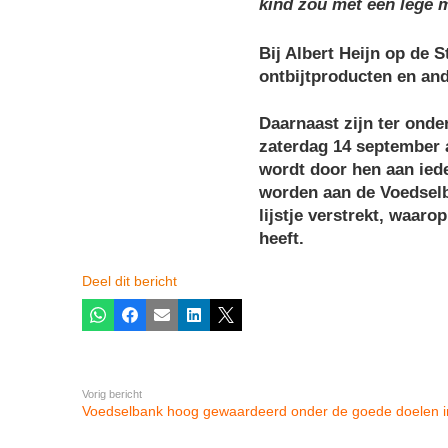
kind zou met een lege 
Bij Albert Heijn op de 
ontbijtproducten en an
Daarnaast zijn ter onde
zaterdag 14 september a
wordt door hen aan iede
worden aan de Voedselb
lijstje verstrekt, waar
heeft.
Deel dit bericht
Whatsapp
Facebook
E-mail
LinkedIn
X
Vorig bericht
Voedselbank hoog gewaardeerd onder de goede doelen i