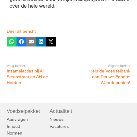
over de hele wereld.
Deel dit bericht
Whatsapp
Facebook
E-mail
LinkedIn
X
Vorig bericht
Volgend bericht
Inzamelacties bij AH
Help de Voedselbank
Steenstraat en AH de
aan Douwe Egberts
Horden
Waardepunten!
Voedselpakket
Actualiteit
Aanvragen
Nieuws
Inhoud
Vacatures
Normen