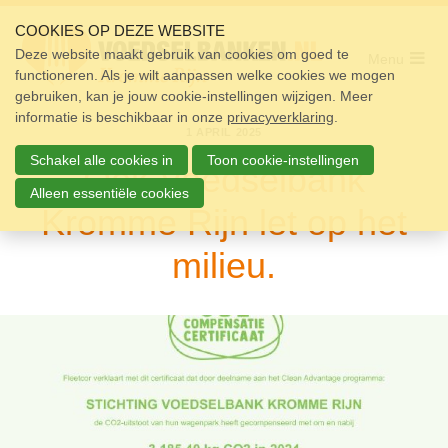
Sla
links
COOKIES OP DEZE WEBSITE
over
Deze website maakt gebruik van cookies om goed te
Menu
functioneren. Als je wilt aanpassen welke cookies we mogen
Home
Spring
gebruiken, kan je jouw cookie-instellingen wijzigen. Meer
naar
Pakket
informatie is beschikbaar in onze
de
privacyverklaring
.
1 APRIL 2025
navigatie
Doneren
Spring
Schakel alle cookies in
Toon cookie-instellingen
Ook Voedselbank
naar
Vrijwilligers
de
Alleen essentiële cookies
Kromme Rijn let op het
inhoud
Over ons
milieu.
Nieuws
Doneer
Contact
Zoek