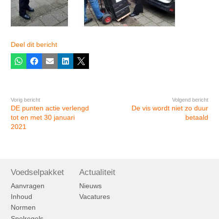
Deel dit bericht
Whatsapp
Facebook
E-mail
LinkedIn
X
Vorig bericht
Volgend bericht
DE punten actie verlengd
De vis wordt niet zo duur
tot en met 30 januari
betaald
2021
Voedselpakket
Actualiteit
Aanvragen
Nieuws
Inhoud
Vacatures
Normen
Spelregels