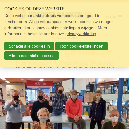
Sla
links
COOKIES OP DEZE WEBSITE
over
Deze website maakt gebruik van cookies om goed te
Menu
functioneren. Als je wilt aanpassen welke cookies we mogen
Home
Spring
gebruiken, kan je jouw cookie-instellingen wijzigen. Meer
naar
Pakket
informatie is beschikbaar in onze
de
privacyverklaring
.
15 JANUARI 2021
navigatie
Doneren
Spring
Schakel alle cookies in
Toon cookie-instellingen
Wijkse burgemeester
naar
Vrijwilligers
de
Alleen essentiële cookies
bezoekt Voedselbank
inhoud
Over ons
Nieuws
Doneer
Contact
Zoek