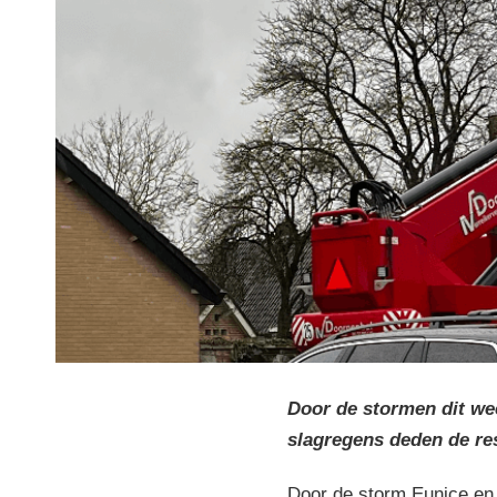
Door de stormen dit we
slagregens deden de re
Door de storm Eunice en