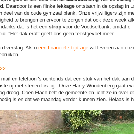
id
. Daardoor is een flinke
lekkage
ontstaan in de opslag in 
n deel van de oude gymzaal blank. Onze vrijwilligers zijn m
ligheid te brengen en ervoor te zorgen dat ook deze week al
ndanks dat is het een
strop
voor de Voedselbank, omdat er 
d. "Het dak eraf" geeft ons geen feestgevoel meer.
rd verslag. Als u
een financiële bijdrage
wil leveren aan on
ebruiken.
022
il en telefoon 's ochtends dat een stuk van het dak aan 
te rij met stenen los ligt. Onze Harry Woudenberg gaat eve
og droog. Coen Flach belt de gemeente en licht ze in over de 
e nodig is en dat we maandag verder kunnen zien. Helaas is 