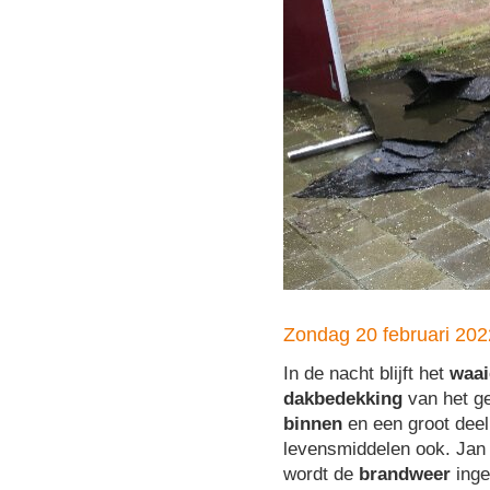
Zondag 20 februari 202
In de nacht blijft het
waai
dakbedekking
van het g
binnen
en een groot deel 
levensmiddelen ook. Jan 
wordt de
brandweer
inge