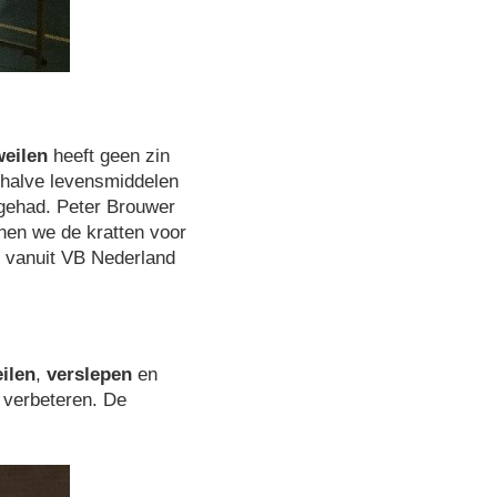
eilen
heeft geen zin
Behalve levensmiddelen
 gehad. Peter Brouwer
nen we de kratten voor
r vanuit VB Nederland
ilen
,
verslepen
en
 verbeteren. De