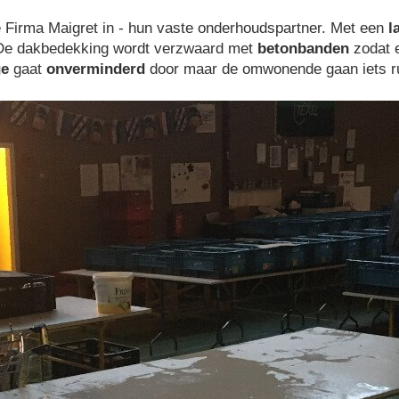
Firma Maigret in - hun vaste onder­houds­partner. Met een
l
 De dakbedekking wordt verzwaard met
betonbanden
zodat e
ge
gaat
onverminderd
door maar de omwonende gaan iets ru