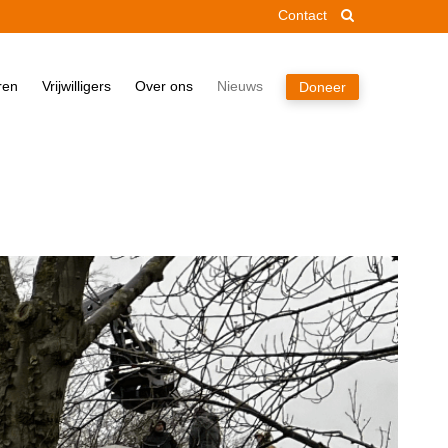
Contact
Home
ren
Vrijwilligers
Over ons
Nieuws
Doneer
Pakket
Doneren
Vrijwilligers
Over ons
Nieuws
Doneer
Contact
Zoek