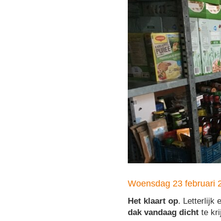
Woensdag 23 februari 
Het klaart op
. Letterlij
dak vandaag dicht
te kr