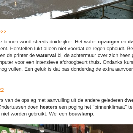
022
binnen wordt steeds duidelijker. Het water
opzuigen
en
dw
ent. Herstellen lukt alleen niet voordat de regen ophoudt. 
en de printer de
waterval
bij de achtermuur over zich heen
mputer voor een intensieve afdroogbeurt thuis. Ondanks kun
og vullen. Een geluk is dat pas donderdag de extra aanvoe
22
ers van de opslag met aanvulling uit de andere gelederen
dwe
Ondertussen doen
heaters
een poging het "binnenklimaat" te
n niet worden gebruikt. Wel een
bouwlamp
.