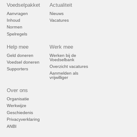
Voedselpakket
Actualiteit
Aanvragen
Nieuws
Inhoud
Vacatures
Normen
Spelregels
Help mee
Werk mee
Geld doneren
Werken bij de
Voedselbank
Voedsel doneren
Overzicht vacatures
Supporters
Aanmelden als
vrijwilliger
Over ons
Organisatie
Werkwijze
Geschiedenis
Privacyverklaring
ANBI