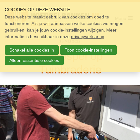
Sla
links
COOKIES OP DEZE WEBSITE
over
Deze website maakt gebruik van cookies om goed te
Menu
functioneren. Als je wilt aanpassen welke cookies we mogen
Home
Spring
gebruiken, kan je jouw cookie-instellingen wijzigen. Meer
naar
Pakket
informatie is beschikbaar in onze
de
privacyverklaring
.
15 MEI 2022
navigatie
Doneren
Spring
Schakel alle cookies in
Toon cookie-instellingen
Pompspel op
naar
Vrijwilligers
de
Alleen essentiële cookies
Tuinbraderie
inhoud
Over ons
Nieuws
Doneer
Contact
Zoek