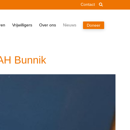
Contact
Home
ren
Vrijwilligers
Over ons
Nieuws
Doneer
Pakket
Doneren
Vrijwilligers
 AH Bunnik
Over ons
Nieuws
Doneer
Contact
Zoek