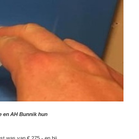
de en AH Bunnik hun
t was van € 275,- en bij