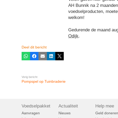
AH Bunnik na 2 maanden m
voedselproducten, moeten
welkom!
Gedurende de maand augus
Odijk
.
Deel dit bericht
Whatsapp
Facebook
E-mail
LinkedIn
X
Vorig bericht
Pompspel op Tuinbraderie
Voedselpakket
Actualiteit
Help mee
Aanvragen
Nieuws
Geld donere