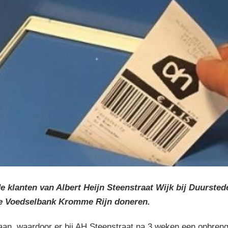
e klanten van Albert Heijn Steenstraat Wijk bij Duurste
de Voedselbank Kromme Rijn doneren.
aan, waardoor er bij AH Steenstraat na 3 weken een opbrengs