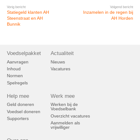
Vorig bericht
Volgend bericht
Statiegeld klanten AH
Inzamelen in de regen bij
Steenstraat en AH
AH Horden
Bunnik
Voedselpakket
Actualiteit
Aanvragen
Nieuws
Inhoud
Vacatures
Normen
Spelregels
Help mee
Werk mee
Geld doneren
Werken bij de
Voedselbank
Voedsel doneren
Overzicht vacatures
Supporters
Aanmelden als
vrijwilliger