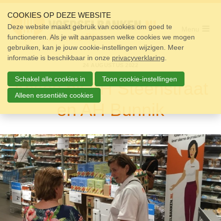
Sla
links
COOKIES OP DEZE WEBSITE
over
Deze website maakt gebruik van cookies om goed te
Menu
functioneren. Als je wilt aanpassen welke cookies we mogen
Home
Spring
gebruiken, kan je jouw cookie-instellingen wijzigen. Meer
naar
Pakket
informatie is beschikbaar in onze
de
privacyverklaring
.
24 AUGUSTUS 2022
navigatie
Doneren
Spring
Schakel alle cookies in
Toon cookie-instellingen
Acties bij AH Steenstraat
naar
Vrijwilligers
de
Alleen essentiële cookies
en AH Bunnik
inhoud
Over ons
Nieuws
Doneer
Contact
Zoek