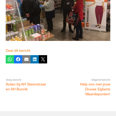
Deel dit bericht
Whatsapp
Facebook
E-mail
LinkedIn
X
Vorig bericht
Volgend bericht
Acties bij AH Steenstraat
Help ons met jouw
en AH Bunnik
Douwe Egberts
Waardepunten!