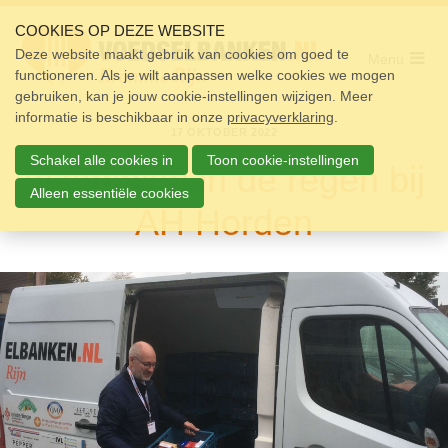
Sla
links
COOKIES OP DEZE WEBSITE
over
Deze website maakt gebruik van cookies om goed te
Menu
functioneren. Als je wilt aanpassen welke cookies we mogen
Home
Spring
gebruiken, kan je jouw cookie-instellingen wijzigen. Meer
naar
Pakket
informatie is beschikbaar in onze
de
privacyverklaring
.
17 OKTOBER 2022
navigatie
Doneren
Spring
Schakel alle cookies in
Toon cookie-instellingen
Inzamelen in de regen bij
naar
Vrijwilligers
de
Alleen essentiële cookies
AH Horden
inhoud
Over ons
Nieuws
Doneer
Contact
Zoek