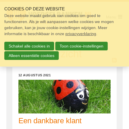
Sla
links
COOKIES OP DEZE WEBSITE
over
Deze website maakt gebruik van cookies om goed te
Menu
functioneren. Als je wilt aanpassen welke cookies we mogen
Home
Spring
gebruiken, kan je jouw cookie-instellingen wijzigen. Meer
naar
Pakket
informatie is beschikbaar in onze
de
privacyverklaring
.
navigatie
Doneren
Spring
Schakel alle cookies in
Toon cookie-instellingen
naar
Nieuwsoverzicht
Vrijwilligers
de
Alleen essentiële cookies
inhoud
Over ons
Nieuws
12 AUGUSTUS 2021
Doneer
Contact
Zoek
Een dankbare klant